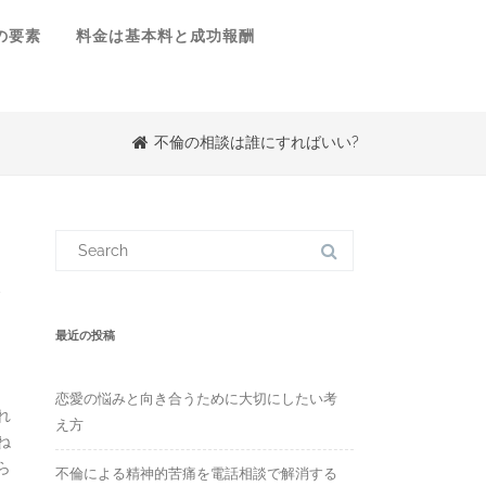
の要素
料金は基本料と成功報酬
不倫の相談は誰にすればいい?
S
e
a
r
、
c
h
f
最近の投稿
o
r
:
恋愛の悩みと向き合うために大切にしたい考
れ
え方
ね
ら
不倫による精神的苦痛を電話相談で解消する