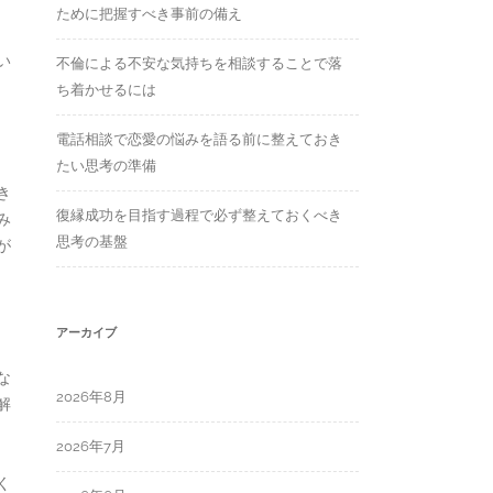
ために把握すべき事前の備え
い
不倫による不安な気持ちを相談することで落
ち着かせるには
電話相談で恋愛の悩みを語る前に整えておき
たい思考の準備
き
復縁成功を目指す過程で必ず整えておくべき
み
思考の基盤
が
アーカイブ
な
2026年8月
解
2026年7月
く