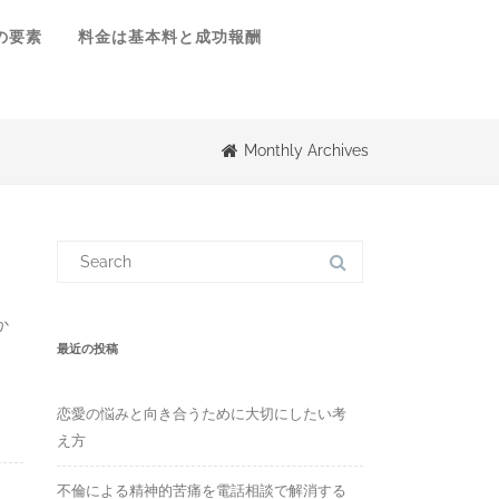
の要素
料金は基本料と成功報酬
Monthly Archives
S
e
a
r
c
か
h
f
最近の投稿
o
r
:
恋愛の悩みと向き合うために大切にしたい考
え方
不倫による精神的苦痛を電話相談で解消する