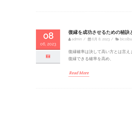
復縁を成功させるための秘訣
08
admin
/
6月 8, 2023
/
bicolbu
06, 2023
復縁確率は決して高い方とは言え
復縁できる確率を高め、
Read More