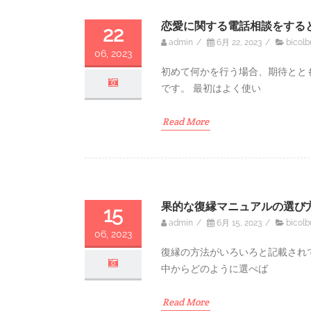
恋愛に関する電話相談をする
22
admin
/
6月 22, 2023
/
bicolb
06, 2023
初めて何かを行う場合、期待とと
です。 最初はよく使い
Read More
果的な復縁マニュアルの選び
15
admin
/
6月 15, 2023
/
bicolb
06, 2023
復縁の方法がいろいろと記載され
中からどのように選べば
Read More