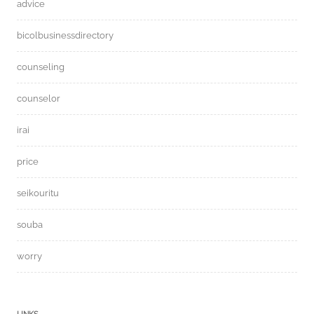
advice
bicolbusinessdirectory
counseling
counselor
irai
price
seikouritu
souba
worry