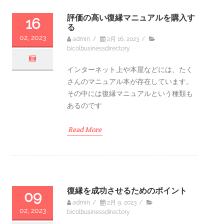
評価の高い復縁マニュアルを購入す
16
る
02, 2023
admin
/
2月 16, 2023
/
bicolbusinessdirectory
インターネット上や本屋などには、たく
さんのマニュアル本が存在しています。
その中には復縁マニュアルという種類も
あるのです
Read More
復縁を成功させるためのポイント
09
admin
/
2月 9, 2023
/
02, 2023
bicolbusinessdirectory