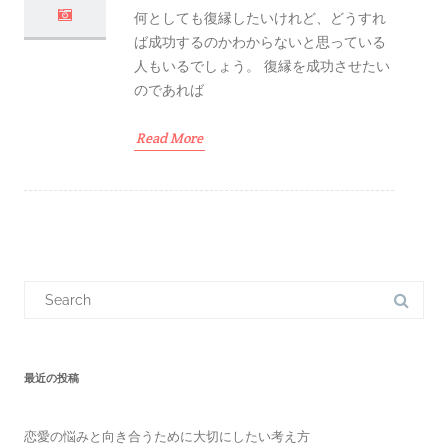
何としても復縁したいけれど、どうすれ
ば成功するのかわからないと思っている
人もいるでしょう。 復縁を成功させたい
のであれば
Read More
S
e
a
r
c
h
f
最近の投稿
o
r
:
恋愛の悩みと向き合うために大切にしたい考え方