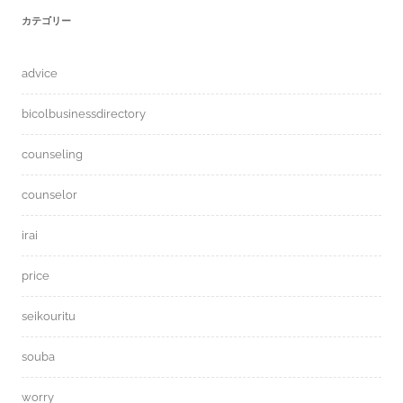
カテゴリー
advice
bicolbusinessdirectory
counseling
counselor
irai
price
seikouritu
souba
worry