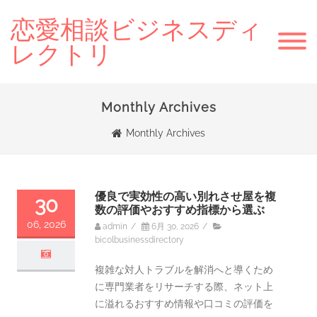
恋愛相談ビジネスディ
レクトリ
Monthly Archives
Monthly Archives
優良で実効性の高い別れさせ屋を複
30
数の評価やおすすめ指標から選ぶ
06, 2026
admin
/
6月 30, 2026
/
bicolbusinessdirectory
複雑な対人トラブルを解消へと導くため
に専門業者をリサーチする際、ネット上
に溢れるおすすめ情報や口コミの評価を