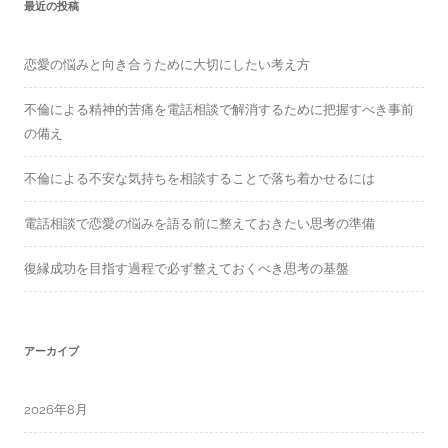
f
最近の投稿
o
r
:
恋愛の悩みと向き合うために大切にしたい考え方
不倫による精神的苦痛を電話相談で解消するために把握すべき事前
の備え
不倫による不安な気持ちを相談することで落ち着かせるには
電話相談で恋愛の悩みを語る前に整えておきたい思考の準備
復縁成功を目指す過程で必ず整えておくべき思考の基盤
アーカイブ
2026年8月