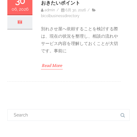
30
おきたいポイント
06, 2026
admin
/
6月 30, 2026
/
bicolbusinessdirectory
別れさせ屋へ依頼することを検討する際
は、現在の状況を整理し、相談の流れや
サービス内容を理解しておくことが大切
です。事前に
Read More
S
e
a
r
c
h