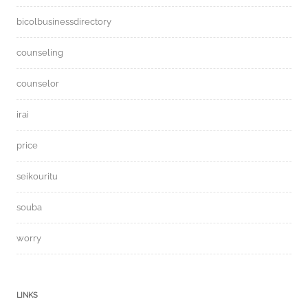
bicolbusinessdirectory
counseling
counselor
irai
price
seikouritu
souba
worry
LINKS