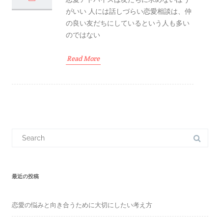
がいい 人には話しづらい恋愛相談は、仲
の良い友だちにしているという人も多い
のではない
Read More
S
e
a
r
c
h
f
最近の投稿
o
r
:
恋愛の悩みと向き合うために大切にしたい考え方