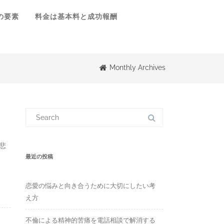
の要素
料金は基本料と成功報酬
Monthly Archives
S
e
a
r
c
悲
h
f
最近の投稿
o
r
:
恋愛の悩みと向き合うために大切にしたい考
え方
不倫による精神的苦痛を電話相談で解消する