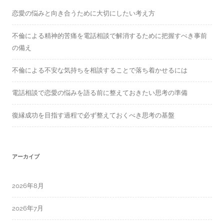
:
恋愛の悩みと向き合うために大切にしたい考え方
不倫による精神的苦痛を電話相談で解消するために把握すべき事前
の備え
不倫による不安な気持ちを相談することで落ち着かせるには
電話相談で恋愛の悩みを語る前に整えておきたい思考の準備
復縁成功を目指す過程で必ず整えておくべき思考の基盤
アーカイブ
2026年8月
2026年7月