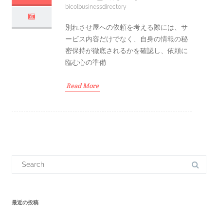
bicolbusinessdirectory
別れさせ屋への依頼を考える際には、サ
ービス内容だけでなく、自身の情報の秘
密保持が徹底されるかを確認し、依頼に
臨む心の準備
Read More
S
e
a
r
c
h
f
最近の投稿
o
r