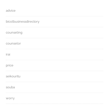
advice
bicolbusinessdirectory
counseling
counselor
irai
price
seikouritu
souba
worry