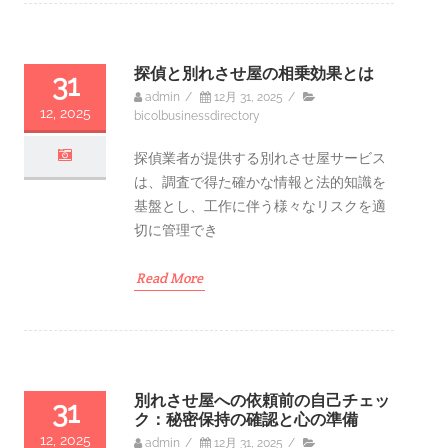
探偵と別れさせ屋の相乗効果とは
31
admin
/
12月 31, 2025
/
12, 2025
bicolbusinessdirectory
探偵業者が提供する別れさせ屋サービス
は、調査で得た確かな情報と法的知識を
基盤とし、工作に伴う様々なリスクを適
切に管理でき
Read More
別れさせ屋への依頼前の自己チェッ
31
ク：秘密保持の確認と心の準備
12, 2025
admin
/
12月 31, 2025
/