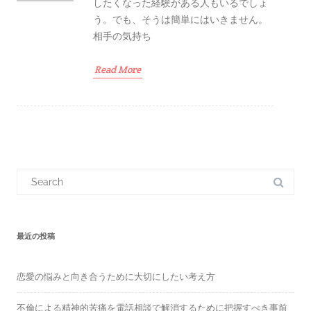
したくなった経験がある人もいるでしょ
う。でも、そうは簡単にはいきません。
相手の気持ち
Read More
S
e
a
r
c
h
f
最近の投稿
o
r
:
恋愛の悩みと向き合うために大切にしたい考え方
不倫による精神的苦痛を電話相談で解消するために把握すべき事前