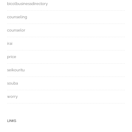
bicolbusinessdirectory
counseling
counselor
irai
price
seikouritu
souba
worry
LINKS