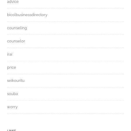
advice
bicolbusinessdirectory
counseling
counselor
irai
price
seikouritu
souba
worry