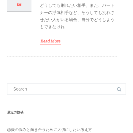
どうしても別れたい相手、また、パート
ナーの浮気相手など、そうしても別れさ
せたい人がいる場合、自分でどうしよう
もできなけれ
Read More
S
e
a
r
c
h
f
最近の投稿
o
r
:
恋愛の悩みと向き合うために大切にしたい考え方