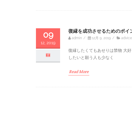
復縁を成功させるためのポイ
09
admin
/
12月 9, 2019
/
advice
12, 2019
復縁したくてもあせりは禁物 大
したいと願う人も少なく
Read More