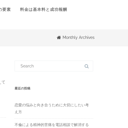
の要素
料金は基本料と成功報酬
Monthly Archives
S
e
a
r
c
えて
h
f
最近の投稿
o
r
:
恋愛の悩みと向き合うために大切にしたい考
え方
不倫による精神的苦痛を電話相談で解消する