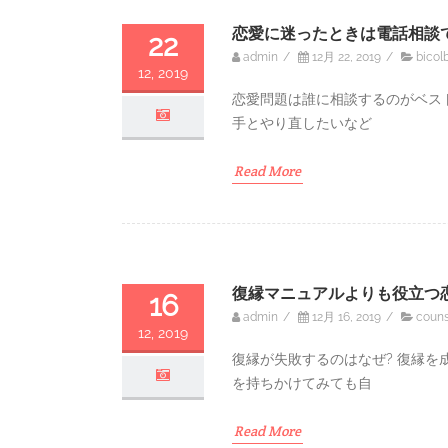
恋愛に迷ったときは電話相談
22
admin
/
12月 22, 2019
/
bicol
12, 2019
恋愛問題は誰に相談するのがベス
手とやり直したいなど
Read More
復縁マニュアルよりも役立つ
16
admin
/
12月 16, 2019
/
couns
12, 2019
復縁が失敗するのはなぜ? 復縁
を持ちかけてみても自
Read More