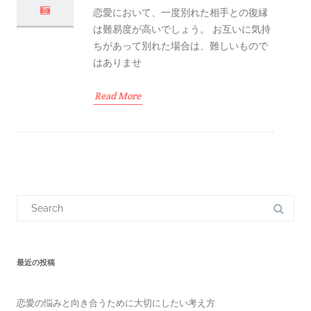
恋愛において、一度別れた相手との復縁
は難易度が高いでしょう。 お互いに気持
ちがあって別れた場合は、難しいもので
はありませ
Read More
S
e
a
r
c
h
f
最近の投稿
o
r
:
恋愛の悩みと向き合うために大切にしたい考え方