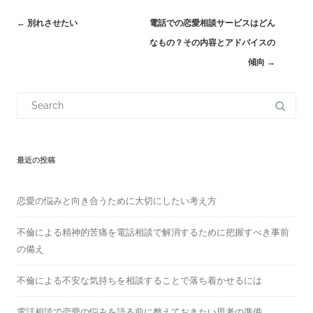
←
別れさせたい
電話での恋愛相談サービスはどん
Post
なもの？その内容とアドバイスの
navigation
傾向
→
S
e
a
r
c
h
f
最近の投稿
o
r
:
恋愛の悩みと向き合うために大切にしたい考え方
不倫による精神的苦痛を電話相談で解消するために把握すべき事前
の備え
不倫による不安な気持ちを相談することで落ち着かせるには
電話相談で恋愛の悩みを語る前に整えておきたい思考の準備