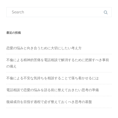
navigation
S
e
a
r
c
h
f
最近の投稿
o
r
:
恋愛の悩みと向き合うために大切にしたい考え方
不倫による精神的苦痛を電話相談で解消するために把握すべき事前
の備え
不倫による不安な気持ちを相談することで落ち着かせるには
電話相談で恋愛の悩みを語る前に整えておきたい思考の準備
復縁成功を目指す過程で必ず整えておくべき思考の基盤