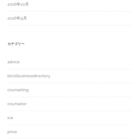
2016年10月
2016年9月
カテゴリー
advice
bicolbusinessdirectory
counseling
counselor
irai
price