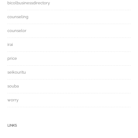
bicolbusinessdirectory
counseling
counselor
irai
price
seikouritu
souba
worry
LINKS