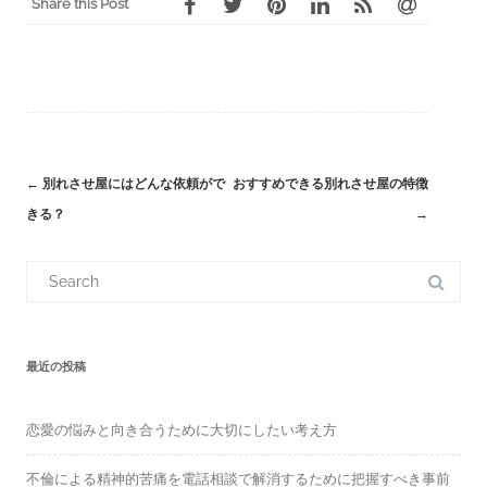
Share this Post
←
別れさせ屋にはどんな依頼がで
おすすめできる別れさせ屋の特徴
Post
きる？
→
navigation
S
e
a
r
c
h
f
最近の投稿
o
r
:
恋愛の悩みと向き合うために大切にしたい考え方
不倫による精神的苦痛を電話相談で解消するために把握すべき事前