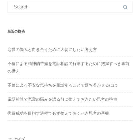
S
e
a
r
c
h
f
最近の投稿
o
r
:
恋愛の悩みと向き合うために大切にしたい考え方
不倫による精神的苦痛を電話相談で解消するために把握すべき事前
の備え
不倫による不安な気持ちを相談することで落ち着かせるには
電話相談で恋愛の悩みを語る前に整えておきたい思考の準備
復縁成功を目指す過程で必ず整えておくべき思考の基盤
アーカイブ