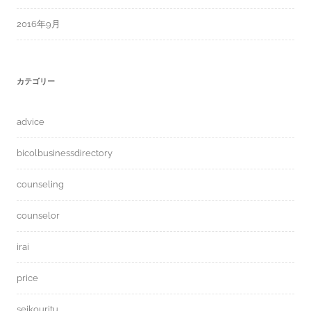
2016年9月
カテゴリー
advice
bicolbusinessdirectory
counseling
counselor
irai
price
seikouritu