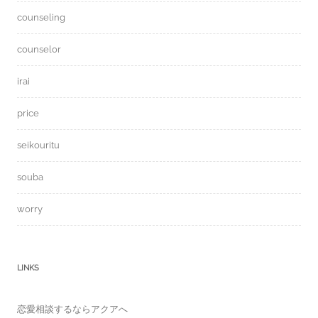
counseling
counselor
irai
price
seikouritu
souba
worry
LINKS
恋愛相談するならアクアへ