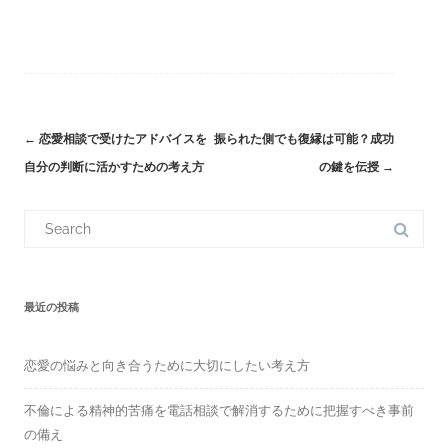
←
恋愛相談で受けたアドバイスを
振られた側でも復縁は可能？成功
Post
自分の判断に活かすための考え方
の鍵を伝授
→
navigation
S
e
a
r
c
h
f
最近の投稿
o
r
:
恋愛の悩みと向き合うために大切にしたい考え方
不倫による精神的苦痛を電話相談で解消するために把握すべき事前
の備え