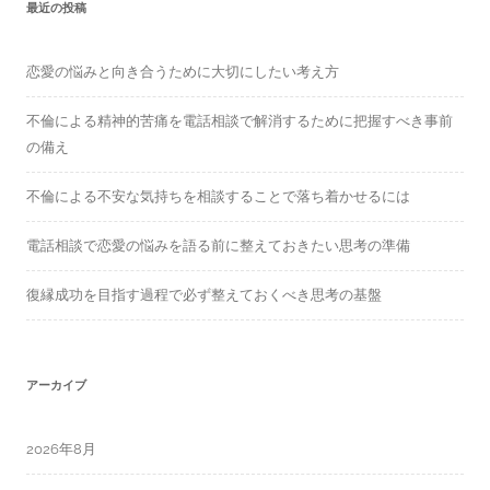
f
最近の投稿
o
r
:
恋愛の悩みと向き合うために大切にしたい考え方
不倫による精神的苦痛を電話相談で解消するために把握すべき事前
の備え
不倫による不安な気持ちを相談することで落ち着かせるには
電話相談で恋愛の悩みを語る前に整えておきたい思考の準備
復縁成功を目指す過程で必ず整えておくべき思考の基盤
アーカイブ
2026年8月