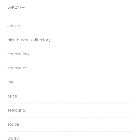
カテゴリー
advice
bicolbusinessdirectory
counseling
counselor
irai
price
seikouritu
souba
worry