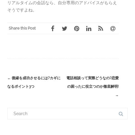
リアルタイムの会話なら、自分専用のアドバイスがもらえ
そうですよね。
Share this Post
←
復縁を成功させるには?カギに
電話相談って実際どうなの?恋愛
Post
なるポイント3つ
の困ったに役立つのか徹底解明!
navigation
→
S
e
a
r
c
h