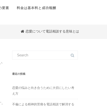
の要素
料金は基本料と成功報酬
恋愛について電話相談する意味とは
S
e
a
r
い
c
h
f
最近の投稿
o
r
:
恋愛の悩みと向き合うために大切にしたい考
え方
す。
不倫による精神的苦痛を電話相談で解消する