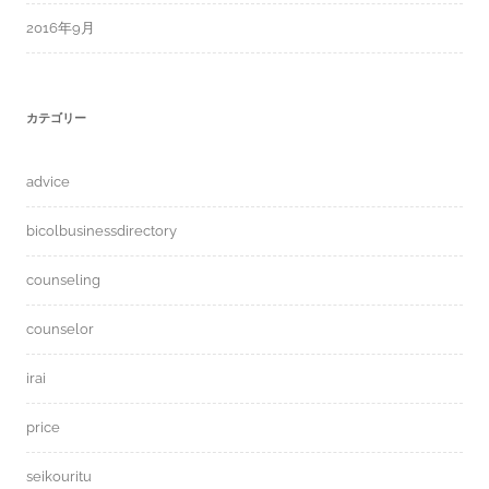
2016年9月
カテゴリー
advice
bicolbusinessdirectory
counseling
counselor
irai
price
seikouritu