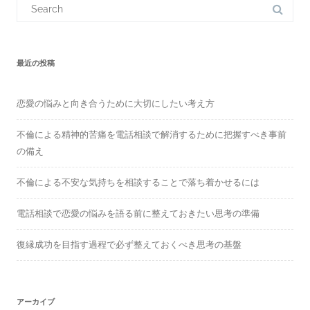
S
e
a
r
c
h
f
最近の投稿
o
r
:
恋愛の悩みと向き合うために大切にしたい考え方
不倫による精神的苦痛を電話相談で解消するために把握すべき事前
の備え
不倫による不安な気持ちを相談することで落ち着かせるには
電話相談で恋愛の悩みを語る前に整えておきたい思考の準備
復縁成功を目指す過程で必ず整えておくべき思考の基盤
アーカイブ